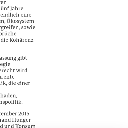
gen
ünf Jahre
endlich eine
ten, Ökosystem
greifen, sowie
sprüche
 die Kohärenz
lassung gibt
egie
recht wird.
ärente
k, die einer
chaden,
spolitik.
ptember 2015
iemand Hunger
ind und Konsum