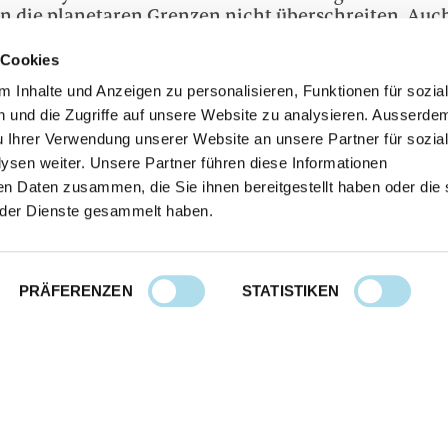
n die planetaren Grenzen nicht überschreiten. Auc
lichtet, die Agenda 2030 umzusetzen. Vor 1.5 Jahren 
e neue Strategie Nachhaltige Entwicklung angekünd
 Cookies
bis 2030 vorantreiben will. Doch diese fehlt bislang
 Inhalte und Anzeigen zu personalisieren, Funktionen für sozia
 für den Bundesrat.
 und die Zugriffe auf unsere Website zu analysieren. Ausserde
u Ihrer Verwendung unserer Website an unsere Partner für sozia
e UNO-Nachhaltigkeitsforum hat klar gezeigt, dass e
sen weiter. Unsere Partner führen diese Informationen
Effort braucht, um die SDGs bis 2030 tatsächlich zu
nakrise sind bereits erzielte Fortschritte zunichte
en Daten zusammen, die Sie ihnen bereitgestellt haben oder die 
o Guterres, Generalsekretär der UNO, stellt klar: 
der Dienste gesammelt haben.
rlangt einen grossen politischen Willen und ambiti
llen Beteiligten. Fünf Jahre sind bereits verstriche
hre, um die Agenda 2030 umzusetzen. Fangen wir end
PRÄFERENZEN
STATISTIKEN
nformationen:
nn, Geschäftsleiterin Plattform Agenda 2030: 079 