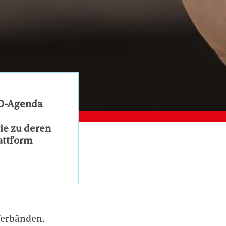
NO-Agenda
gie zu deren
attform
Verbänden,