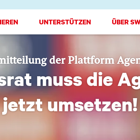
IEREN
UNTERSTÜTZEN
ÜBER SW
itteilung der Plattform Age
srat muss die A
jetzt umsetzen!