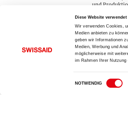
und Produktio
hat sich verpf
Bundesrat ein
Diese Website verwendet
die Umsetzung 
Wir verwenden Cookies, um
Armutszeugnis
Medien anbieten zu können
geben wir Informationen z
Das diesjährig
Medien, Werbung und Analy
einen grossen 
Durch die Coro
möglicherweise mit weiter
worden. Antoni
im Rahmen Ihrer Nutzung 
der 17 SDGs ve
Aktionen von a
bleiben 10 Ja
Einwilligungsauswahl
NOTWENDIG
Für weitere I
Eva Schmassma