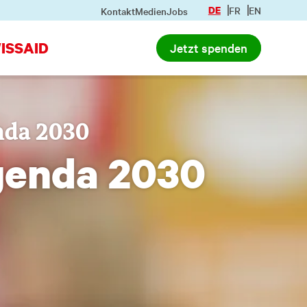
DE
FR
EN
Kontakt
Medien
Jobs
ISSAID
Jetzt spenden
nda 2030
genda 2030