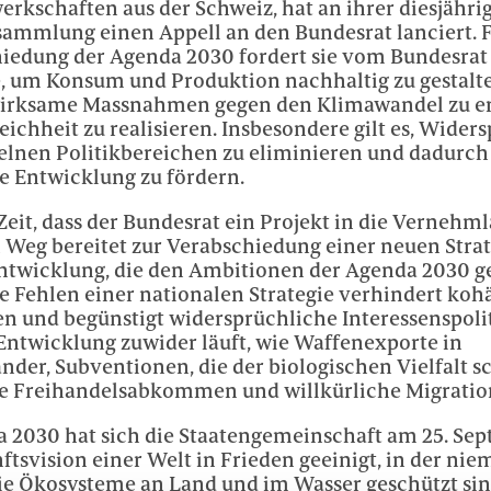
rkschaften aus der Schweiz, hat an ihrer diesjähri
sammlung einen Appell an den Bundesrat lanciert. F
iedung der Agenda 2030 fordert sie vom Bundesrat 
ie, um Konsum und Produktion nachhaltig zu gestal
wirksame Massnahmen gegen den Klimawandel zu er
ichheit zu realisieren. Insbesondere gilt es, Wider
elnen Politikbereichen zu eliminieren und dadurch
e Entwicklung zu fördern.
 Zeit, dass der Bundesrat ein Projekt in die Vernehm
 Weg bereitet zur Verabschiedung einer neuen Strat
ntwicklung, die den Ambitionen der Agenda 2030 ge
e Fehlen einer nationalen Strategie verhindert koh
 und begünstigt widersprüchliche Interessenspoliti
Entwicklung zuwider läuft, wie Waffenexporte in
nder, Subventionen, die der biologischen Vielfalt s
e Freihandelsabkommen und willkürliche Migration
a 2030 hat sich die Staatengemeinschaft am 25. Se
ftsvision einer Welt in Frieden geeinigt, in der n
die Ökosysteme an Land und im Wasser geschützt s