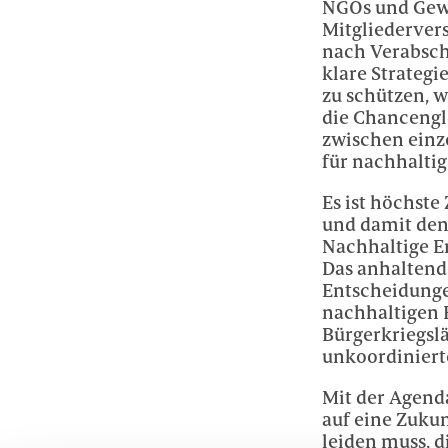
NGOs und Gewe
Mitgliederver
nach Verabsch
klare Strateg
zu schützen, 
die Chancengle
zwischen einz
für nachhaltig
Es ist höchste
und damit den
Nachhaltige E
Das anhaltend
Entscheidungen
nachhaltigen 
Bürgerkriegslä
unkoordiniert
Mit der Agend
auf eine Zukun
leiden muss, 