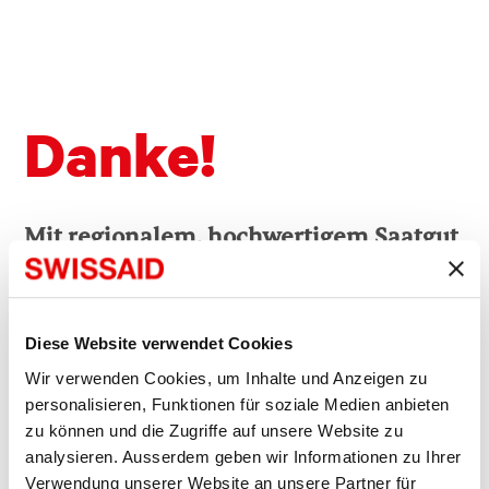
Danke!
Mit regionalem, hochwertigem Saatgut
wappnen sich Kleinbäuerinnen und
Kleinbauern gegen klimatische
Extremereignisse. Ihre Spende ist eine
Diese Website verwendet Cookies
Spende gegen den Hunger auf der
Wir verwenden Cookies, um Inhalte und Anzeigen zu
Welt!
personalisieren, Funktionen für soziale Medien anbieten
zu können und die Zugriffe auf unsere Website zu
analysieren. Ausserdem geben wir Informationen zu Ihrer
Verwendung unserer Website an unsere Partner für