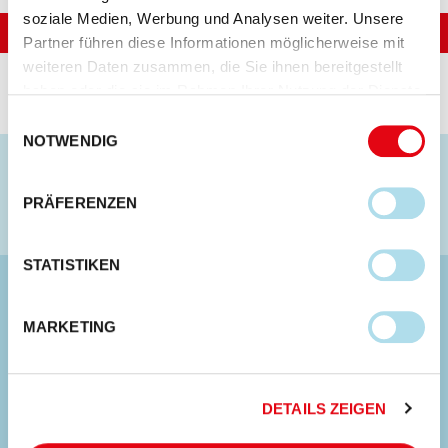
soziale Medien, Werbung und Analysen weiter. Unsere
Partner führen diese Informationen möglicherweise mit
weiteren Daten zusammen, die Sie ihnen bereitgestellt
haben oder die sie im Rahmen Ihrer Nutzung der Dienste
gesammelt haben.
Einwilligungsauswahl
NOTWENDIG
Ich will informiert bleiben
PRÄFERENZEN
Eintragen
STATISTIKEN
MARKETING
Lorystrasse 6a
3008 Bern
DETAILS ZEIGEN
031 350 53 53
info@swissaid.ch