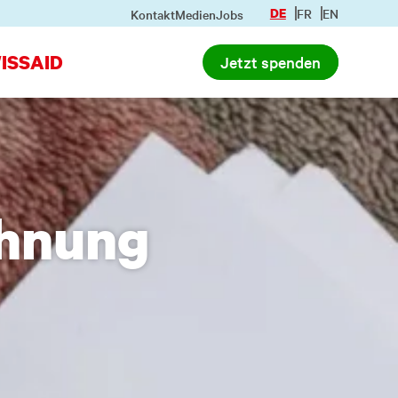
DE
FR
EN
Kontakt
Medien
Jobs
ISSAID
Jetzt spenden
chnung