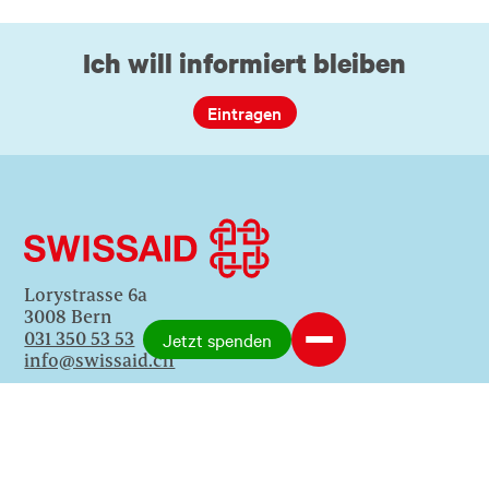
Ich will informiert bleiben
Eintragen
Lorystrasse 6a
3008 Bern
031 350 53 53
Jetzt spenden
info@swissaid.ch
media@swissaid.ch
(Nur für Medienanfragen)
SWISSAID KOLUMBIEN