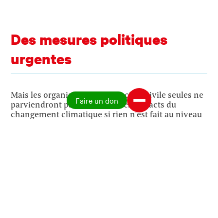
Des mesures politiques
urgentes
Mais les organisations et la société civile seules ne
Faire un don
parviendront pas à absorber les impacts du
changement climatique si rien n’est fait au niveau
politique. «La Suisse ne parviendra pas à atteindre
la neutralité climatique en 2050 si des mesures
politiques drastiques ne sont pas prises», met en
garde Sonja Tschirren. «Les instruments politiques
prévus sont trop faibles. La Suisse importe et
gaspille énormément. Notre empreinte carbone
s’élève actuellement à 14 tonnes par an et par
personne alors que la moyenne mondiale est de
six tonnes».