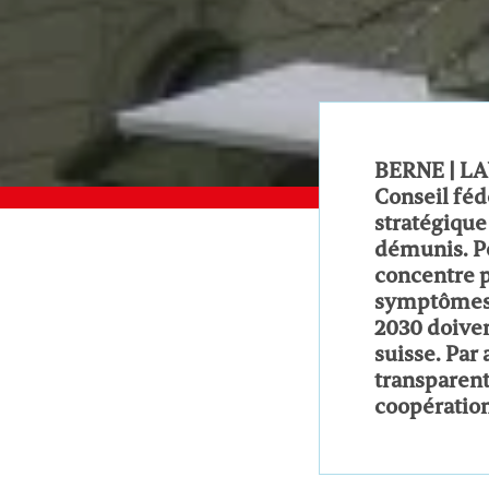
BERNE | LAU
Conseil féd
stratégique
démunis. Po
concentre p
symptômes. 
2030 doiven
suisse. Par 
transparent
coopératio