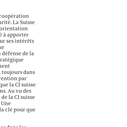
 coopération
arité. La Suisse
’orientation
té à apporter
ur ses intérêts
se
a défense de la
tratégique
ument
, toujours dans
rvention par
ue la CI suisse
ins. Au vu des
de la CI suisse
. Une
la clé pour que