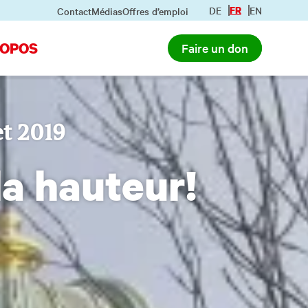
DE
FR
EN
Contact
Médias
Offres d’emploi
ROPOS
Faire un don
t 2019
la hauteur!