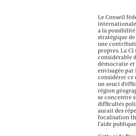
Le Conseil féd
internationale 
a la possibilit
stratégique de 
une contributi
propres. La CI
considérable d
démocratie et 
envisagée par 
considérer ce c
un souci d’effi
région géograp
se concentre s
difficultés pol
aurait des rép
focalisation t
l’aide publiqu