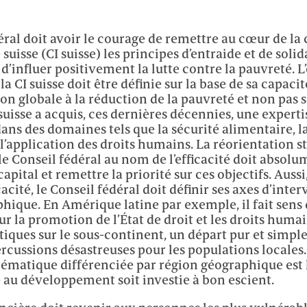
éral doit avoir le courage de remettre au cœur de la
suisse (CI suisse) les principes d’entraide et de solid
é d’influer positivement la lutte contre la pauvreté. L
la CI suisse doit être définie sur la base de sa capaci
on globale à la réduction de la pauvreté et non pas s
 suisse a acquis, ces dernières décennies, une experti
ans des domaines tels que la sécurité alimentaire, l
l’application des droits humains. La réorientation s
le Conseil fédéral au nom de l’efficacité doit absol
apital et remettre la priorité sur ces objectifs. Aussi
cacité, le Conseil fédéral doit définir ses axes d’inte
hique. En Amérique latine par exemple, il fait sens q
ur la promotion de l’État de droit et les droits huma
itiques sur le sous-continent, un départ pur et simple 
ercussions désastreuses pour les populations locales
hématique différenciée par région géographique est 
e au développement soit investie à bon escient.