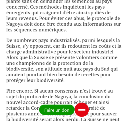
plante sans en demander les semences au pays
concerné. Ces méthodes inquiètent les pays
émergents qui craignent d’être ainsi spoliés de
leurs revenus. Pour éviter ces abus, le protocole de
Nagoya doit donc être étendu aux informations sur
les séquences numériques.
De nombreux pays industrialisés, parmi lesquels la
Suisse, s’y opposent, car ils redoutent les coûts et la
charge administrative pour le secteur industriel.
Alors que la Suisse se présente volontiers comme
une championne de la protection de la
biodiversité, son attitude nuit aux pays du Sud qui
auraient pourtant bien besoin de recettes pour
protéger leur biodiversité.
Pire encore. Si aucun consensus n’est trouvé au
sujet du protocole de Nagoya, la conclusion du
nouvel accord-cadre pourrait échouer et ainsi
retarder la Convention sur la biodiversité de
Faire un don
plusieurs années. Un temps précieux pour sauver
la biodiversité serait alors perdu. La Suisse ne peut
se permettre de se préoccuper uniquement des